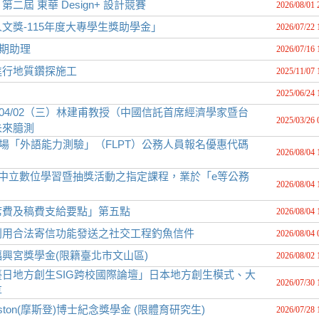
 東華 Design+ 設計競賽
2026/08/01 
文獎-115年度大專學生獎助學金」
2026/07/22 
)期助理
2026/07/16 
進行地質鑽探施工
2025/11/07 
2025/06/24 
04/02（三）林建甫教授（中國信託首席經濟學家暨台
2025/03/26 
未來臆測
月場「外語能力測驗」（FLPT）公務人員報名優惠代碼
2026/08/04 
政中立數位學習暨抽獎活動之指定課程，業於「e等公務
2026/08/04 
席費及稿費支給要點」第五點
2026/08/04 
利用合法寄信功能發送之社交工程釣魚信件
2026/08/04 
興宮獎學金(限籍臺北市文山區)
2026/08/02 
日地方創生SIG跨校國際論壇」日本地方創生模式、大
2026/07/30 
享
ton(摩斯登)博士紀念獎學金 (限體育研究生)
2026/07/28 