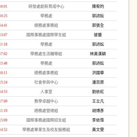
研發處創新育成中心
陳宥㚬
16:01
學務處
郭詩妘
10:25
總務處事務組
郭張全
14:41
國際事務處國際學生組
彼蕾
13:07
學務處
郭詩妘
11:18
學務處生活輔導組
林黃漢穎
17:02
學務處
郭詩妘
15:48
總務處事務組
洪國華
10:11
社會參與中心
潘百原
15:24
人事室
劉依虹
14:53
教學卓越中心
王立凡
17:09
總務處營繕組
胡博彥
11:19
國際事務處國際招生組
李依霈
15:09
學務處畢業生及校友服務組
黃文雯
14:52