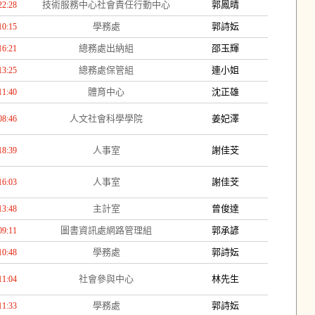
技術服務中心社會責任行動中心
郭鳳晴
22:28
學務處
郭詩妘
10:15
總務處出納組
邵玉輝
16:21
總務處保管組
連小姐
13:25
體育中心
沈正雄
11:40
人文社會科學學院
姜妃澤
08:46
人事室
謝佳芠
18:39
人事室
謝佳芠
16:03
主計室
曾俊達
13:48
圖書資訊處網路管理組
郭承諺
09:11
學務處
郭詩妘
10:48
社會參與中心
林先生
11:04
學務處
郭詩妘
11:33