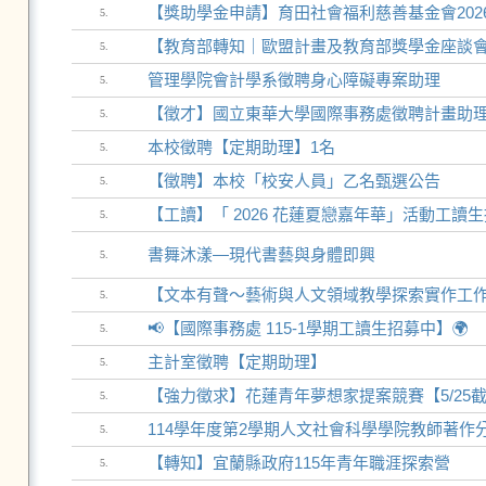
【獎助學金申請】育田社會福利慈善基金會202
5.
【教育部轉知｜歐盟計畫及教育部獎學金座談
5.
管理學院會計學系徵聘身心障礙專案助理
5.
【徵才】國立東華大學國際事務處徵聘計畫助理1名 
5.
本校徵聘【定期助理】1名
5.
【徵聘】本校「校安人員」乙名甄選公告
5.
【工讀】「 2026 花蓮夏戀嘉年華」活動工讀
5.
書舞沐漾—現代書藝與身體即興
5.
【文本有聲〜藝術與人文領域教學探索實作工
5.
📢【國際事務處 115-1學期工讀生招募中】🌍
5.
主計室徵聘【定期助理】
5.
【強力徵求】花蓮青年夢想家提案競賽【5/25
5.
114學年度第2學期人文社會科學學院教師著
5.
【轉知】宜蘭縣政府115年青年職涯探索營
5.