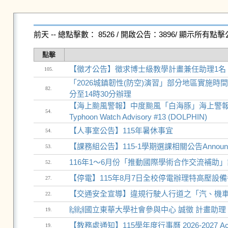
前天 -- 總點擊數： 8526 / 開啟公告：3896/ 顯示所有點
點擊
【徵才公告】徵求博士級教學計畫兼任助理1名
105.
「2026城鎮韌性(防空)演習」部分地區實施時間
82.
分至14時30分辦理
【海上颱風警報】中度颱風「白海豚」海上警報已經發布，請
54.
Typhoon Watch Advisory #13 (DOLPHIN)
【人事室公告】115年暑休事宜
54.
【課務組公告】115-1學期選課相關公告Announcement a
53.
116年1～6月份「推動國際學術合作交流補助」
52.
【停電】115年8月7日全校停電辦理特高壓設
27.
【交通安全宣導】違規行駛人行道之「汽、機車」
22.
🙌🙌國立東華大學社會參與中心 誠徵 計畫助理
19.
【教務處通知】115學年度行事曆 2026-2027 Acade
19.