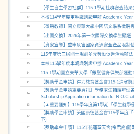
【學生自主學習社群】115-1學期社群審查結果
17.
本校114學年度車輛識別證申辦 Academic Year 2025–20
17.
【徴聘教師】國立東華大學中國語文學系徴聘專任教
16.
【出國交換】2026年第一次國際交換學生甄選
16.
【資安宣導】重申危害國家資通安全產品限制
15.
115年度第三屆國土規劃多元獎勵促進活動辦法
15.
本校115學年度車輛識別證申辦 Academic Year 2026–20
15.
115-1學期國立東華大學「銀髮健身俱樂部運
14.
【獎助學金申請】得力教育基金會115-1清寒獎
14.
【獎助學金申請重要資訊】學務處生輔組辦理各
14.
Scholarship Application information for R.O.C ci
【▲重要通知】115學年度第1學期「學生就學
13.
【獎助學金申請】美國康德基金會115學年度「
12.
下)
【獎助學金申請】115年花蓮聖天宮(帝君廟)
12.