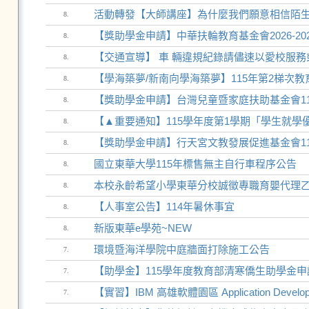
活動轉發【大師講座】為什麼我們願意相信陌
8.
【獎助學金申請】中華扶輪教育基金會2026-20
8.
【交通宣導】 車 輛違規紀錄請儘速以愛校服務
8.
【學海築夢/新南向學海築夢】115年第2梯次
8.
【獎助學金申請】台灣兒童暨家庭扶助基金會11
8.
【▲重要通知】115學年度第1學期「學生就學
8.
【獎助學金申請】行天宮文教發展促進基金會11
8.
國立東華大學115年標售無主自行車程序公告
8.
本校永齡希望小學東華分校誠徵專職育嬰代理
8.
【人事室公告】114年暑休事宜
8.
新版東華e學苑~NEW
8.
環境暨海洋學院中庭牆面打除施工公告
7.
【助學金】115學年度教育部清寒僑生助學金申請
7.
【實習】IBM 高雄軟體園區 Application Develop
7.