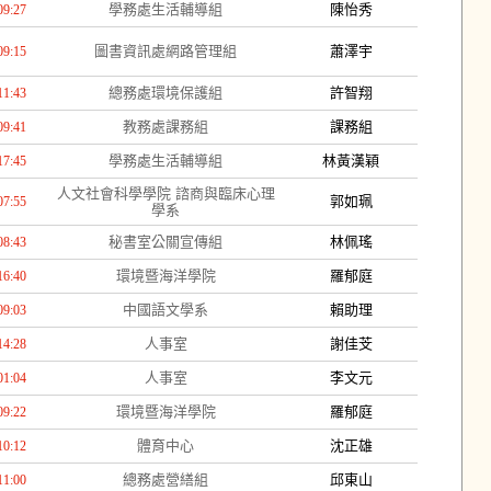
學務處生活輔導組
陳怡秀
09:27
圖書資訊處網路管理組
蕭澤宇
09:15
總務處環境保護組
許智翔
11:43
教務處課務組
課務組
09:41
學務處生活輔導組
林黃漢穎
17:45
人文社會科學學院 諮商與臨床心理
郭如珮
07:55
學系
秘書室公關宣傳組
林佩瑤
08:43
環境暨海洋學院
羅郁庭
16:40
中國語文學系
賴助理
09:03
人事室
謝佳芠
14:28
人事室
李文元
01:04
環境暨海洋學院
羅郁庭
09:22
體育中心
沈正雄
10:12
總務處營繕組
邱東山
11:00