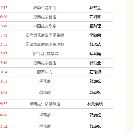
教學卓越中心
鄭宏昱
15:17
總務處事務組
許紹峯
09:30
中國語文學系
賴助理
15:49
國際事務處國際學生組
李勁霖
17:42
圖書資訊處網路管理組
郭承諺
11:55
原住民民族學院
蔡易庭
15:37
總務處事務組
郭張全
15:19
體育中心
莊璦綺
10:04
學務處
郭詩妘
16:53
學務處
郭詩妘
10:58
學務處生活輔導組
林黃漢穎
20:57
學務處
郭詩妘
09:20
學務處
郭詩妘
11:02