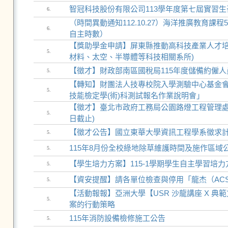
智冠科技股份有限公司113學年度第七屆實習生
6.
（時間異動通知112.10.27）海洋推廣教育課
6.
自主時數）
【獎助學金申請】屏東縣推動高科技產業人才培育
5.
材料、太空、半導體等科技相關系所)
【徵才】財政部南區國稅局115年度儲備約僱人員甄
5.
【轉知】財團法人技專校院入學測驗中心基金會1
5.
技能檢定學(術)科測試報名作業說明會」
【徵才】臺北市政府工務局公園路燈工程管理處11
5.
日截止)
【徵才公告】國立東華大學資訊工程學系徵求計
5.
115年8月份全校綠地除草維護時間及施作區域
5.
【學生培力方案】115-1學期學生自主學習培力
5.
【資安提醒】請各單位檢查與停用「龍杰（AC
5.
【活動報報】亞洲大學【USR 沙龍講座 X 
5.
案的行動策略
115年消防設備檢修施工公告
5.