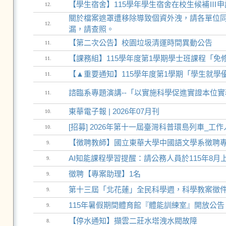
【學生宿舍】115學年學生宿舍在校生候補Ⅲ申
12.
關於檔案遮罩遭移除導致個資外洩，請各單位同
12.
漏，請查照。
【第二次公告】校園垃圾清運時間異動公告
11.
【課務組】115學年度第1學期學士班課程「免
11.
【▲重要通知】115學年度第1學期「學生就學
11.
諮臨系專題演講--「以實施科學促進實證本位
11.
東華電子報 | 2026年07月刊
10.
[招募] 2026年第十一屆臺灣科普環島列車_工
10.
【徴聘教師】國立東華大學中國語文學系徴聘專任教師
9.
AI知能課程學習提醒：請公務人員於115年8
9.
徵聘【專案助理】1名
9.
第十三屆「北花蓮」全民科學週，科學教案徵
9.
115年暑假期間體育館『體能訓練室』開放公告
9.
【停水通知】擷雲二莊水塔洩水閥故障
8.