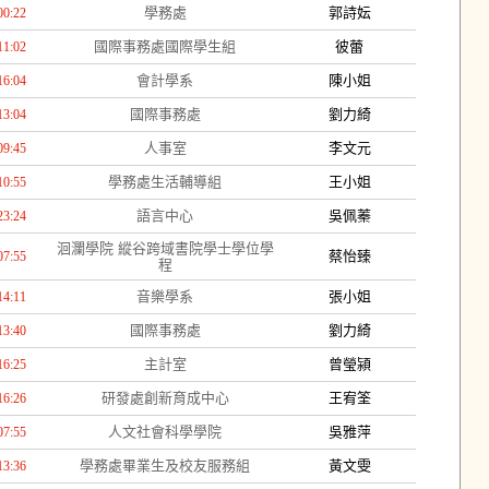
學務處
郭詩妘
00:22
國際事務處國際學生組
彼蕾
11:02
會計學系
陳小姐
16:04
國際事務處
劉力綺
13:04
人事室
李文元
09:45
學務處生活輔導組
王小姐
10:55
語言中心
吳佩蓁
23:24
洄瀾學院 縱谷跨域書院學士學位學
蔡怡臻
07:55
程
音樂學系
張小姐
14:11
國際事務處
劉力綺
13:40
主計室
曾瑩潁
16:25
研發處創新育成中心
王宥筌
16:26
人文社會科學學院
吳雅萍
07:55
學務處畢業生及校友服務組
黃文雯
13:36