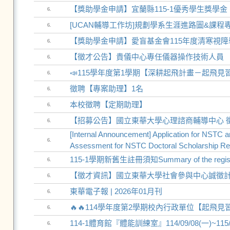
【獎助學金申請】宜蘭縣115-1優秀學生獎學金 
6.
[UCAN輔導工作坊]規劃學系生涯進路圖&課程
6.
【獎助學金申請】愛盲基金會115年度清寒視
6.
【徵才公告】貴儀中心專任儀器操作技術人員
6.
📣115學年度第1學期【深耕起飛計畫－起飛見
6.
徵聘【專案助理】1名
6.
本校徵聘【定期助理】
6.
【招募公告】國立東華大學心理諮商輔導中心 
6.
[Internal Announcement] Application for NSTC 
6.
Assessment for NSTC Doctoral Scholarship Rec
115-1學期新舊生註冊須知Summary of the registratio
6.
【徵才資訊】國立東華大學社會參與中心誠徵計畫
6.
東華電子報 | 2026年01月刊
6.
🔥🔥114學年度第2學期校內行政單位【起飛見
6.
114-1體育館『體能訓練室』114/09/08(一)~1
6.