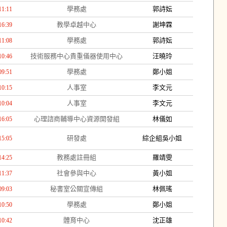
學務處
郭詩妘
11:11
教學卓越中心
謝坤霖
16:39
學務處
郭詩妘
11:08
技術服務中心貴重儀器使用中心
汪曉玲
10:46
學務處
鄭小姐
09:51
人事室
李文元
10:15
人事室
李文元
10:04
心理諮商輔導中心資源開發組
林儀如
16:05
研發處
綜企組吳小姐
15:05
教務處註冊組
羅靖雯
14:25
社會參與中心
黃小姐
11:37
秘書室公關宣傳組
林佩瑤
09:03
學務處
鄭小姐
10:50
體育中心
沈正雄
10:42