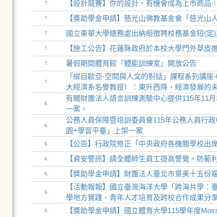
【設計競賽】你的設計，有機會成為上市商品｜第二屆
7.
【獎助學金申請】慈光山佛教基金會「慈光山人
7.
國立東華大學總務處出納組徵聘校務基金短(定
7.
【施工公告】花蓮縣政府於本校大學門外草皮
7.
暑假期間體育館『體能訓練室』開放公告
7.
「縱目歐亞-空間與人文的對話」課程系列講座-
7.
大經濟系名譽教授）：東升西降，經濟發展的
有關財團法人語言訓練測驗中心提供115年11
6.
一案。
公務人員保障暨培訓委員會115年公務人員行
6.
園+學習平臺」上架一案
【公告】行政院修正「中央政府各機關學校出
6.
【資安警訊】請全體師生員工提高警覺，防範
6.
【獎助學金申請】財團法人臺北市景美十五份福
6.
【活動報報】國立臺灣海洋大學「跨海共學：臺
6.
學地方實踐、青年人才培育及跨校合作成果分
【獎助學金申請】國立體育大學115學年度Moss
6.