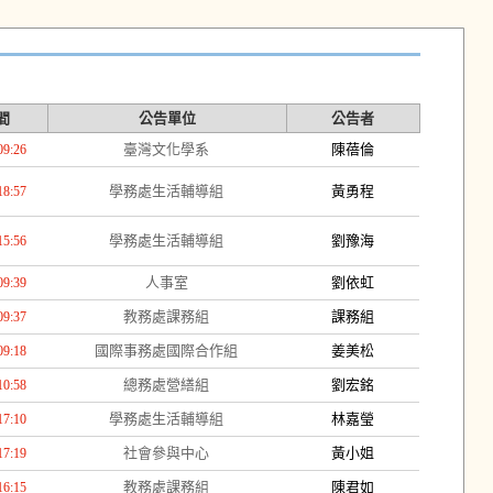
間
公告單位
公告者
臺灣文化學系
陳蓓倫
09:26
學務處生活輔導組
黃勇程
18:57
學務處生活輔導組
劉豫海
15:56
人事室
劉依虹
09:39
教務處課務組
課務組
09:37
國際事務處國際合作組
姜美松
09:18
總務處營繕組
劉宏銘
10:58
學務處生活輔導組
林嘉瑩
17:10
社會參與中心
黃小姐
17:19
教務處課務組
陳君如
16:15