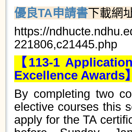
優良TA申請書
下載網
https://ndhucte.ndhu.
221806,c21445.php
【113-1 Application 
Excellence Awards
By completing two c
elective courses this s
apply for the TA certif