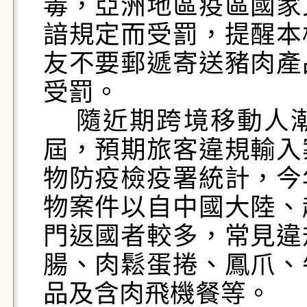
毒，亞洲地區疫區國家
諳規定而受罰，提醒本
友不要郵遞寄送豬肉產
受罰。

    隨近期跨境移動人潮回歸，又逢農曆春節連假將
屆，預期旅客違規輸入
物防疫檢疫署統計，今
物案件以自中國大陸、
門返國者較多，常見違
腸、肉鬆蛋捲、鳳爪、
品及含肉飛機餐等。
