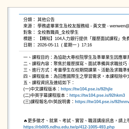
分類： 其他公告

來源： 學務處畢業生及校友服務組 - 黃文雯 - wenwen@gms.n
對象： 全校教職員_全校學生

標題： 【轉知】104人力銀行提供「履歷面試課程」免
一、課程目的：為協助大專校院學生及準畢業生因應畢業
二、課程內容：聚焦於履歷撰寫、面試準備與求職技巧，
三、進行方式：考量學生在校期間課業、活動及求職準
四、課程版本：為回應國際生之學習需求，本課程除中
五、課程資訊及連結如下：

(一)中文課程版本：
https://tw104.pse.is/92hjle
(二)中英字幕課程版本：
https://tw104.pse.is/92hkm3
(三)課程報名中/英說明書：
https://tw104.pse.is/92hnn
https://rb005.ndhu.edu.tw/p/412-1005-493.php