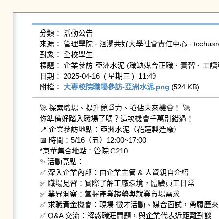
分類： 活動公告

來源： 管理學院 - 洄瀾共好大學社會責任中心 - techusr@gms.n
對象： 全校學生

標題： 企業參訪-亞洲水泥 (職缺媒合正職、實習、工讀等
日期： 2025-04-16  ( 星期三 )  11:49

附檔： 
大專校院職場參訪-亞洲水泥.png
 (524 KB)   
🚀 探索職場、提升競爭力、搶佔未來機會！ 🚀

你準備好踏入職場了嗎？這次機會千萬別錯過！

📍 企業參訪地點：亞洲水泥（花蓮製造廠）

📅 時間：5/16（五）12:00~17:00

*東華集合地點：管院 C210

✨ 活動亮點：

✅ 深入企業內部：由企業主管 & 人資親自介紹

✅ 職場見習：實際了解工廠環境，體驗員工日常

✅ 業界洞察：掌握產業趨勢與就業市場需求

✅ 求職黃金機會：現場 徵才活動、媒合面試，帶履歷來
✅ Q&A 交流：解惑職涯問題，與企業代表近距離對談
