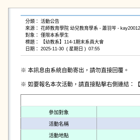
分類： 活動公告

來源： 花師教育學院 幼兒教育學系 - 蕭羽芩 - kay200128@gm
對象： 僅限本系學生

標題： 【幼教系】114-1期末系員大會

※ 本訊息由系統自動寄出，請勿直接回覆。
※ 如要報名本次活動，請直接點擊右側連結：
參加對象
活動名稱
活動地點