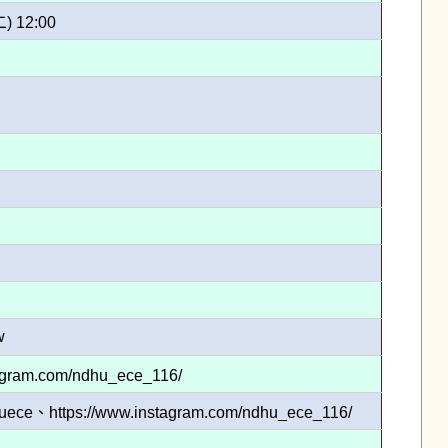
二) 12:00
w
tagram.com/ndhu_ece_116/
tps://www.instagram.com/ndhu_ece_116/