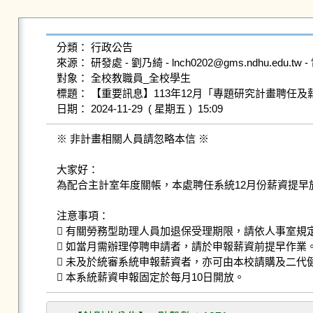
分類： 行政公告

來源： 研發處 - 劉乃綺 - lnch0202@gms.ndhu.edu.tw - 
對象： 全校教職員_全校學生

標題： 【重要訊息】113年12月「專題研究計畫聘任
※ 非計畫相關人員請忽略本信 ※

大家好：

為配合主計室年度關帳，本處聘任系統12月份薪資提早於1
注意事項：

 有關勞務型助理人員加退保受理期限，請依人事室規定
 如當月需辦理停聘申請者，請於申報薪資前提早作業。
 未及於統審系統申報薪資者，亦可由本校請購及二代健