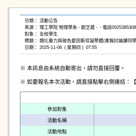
分類： 活動公告

來源： 理工學院 物理學系 - 劉芝葳 -  - 電話0925385308

對象： 全校學生

標題： 類比重力與玻色愛因斯坦凝聚體(書報討論課同學請
※ 本訊息由系統自動寄出，請勿直接回覆。
※ 如要報名本次活動，請直接點擊右側連結：
參加對象
活動名稱
活動地點