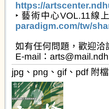
https://artscenter.nd

‣ 藝術中心VOL.11
paradigm.com/tw/shar
如有任何問題，歡迎洽詢  電
E-mail：arts@mail.ndh
jpg、png、gif、pdf