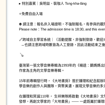
▸ 特別嘉賓｜吳明益、裝咖人 Tsng-kha-lâng

⭐免費自由入場

⛔ 請注意：報名非入場證明，不強制報名，有參與的觀眾皆
Please note：The admission time is 18:30, and this event i
🔗跨域自主學習系統｜（活動提醒，非強制登錄，歡迎
  →也請注意跨域時數皆為人工登錄，因此活動結束之後會需要幾天的作業時間。

 🪕

臺灣第一張文學音樂專輯為1993年的《楊逵：鵝媽媽出
作家為主角的文學音樂專輯。

15年前專輯發行時，《大地書房》曾於鍾理和紀念館辦
學音樂的創作人與團隊，齊聚美濃，展現文學音樂的多元
在鍾理和冥誕110年， 生祥樂隊將啟動《大地書房
發想，再創文學家的「大地書房」—— 一處既屬於鍾理