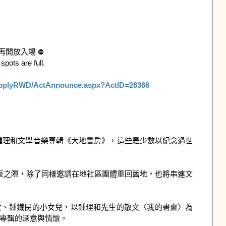
放入場 ⛔ 

ots are full.

_ApplyRWD/ActAnnounce.aspx?ActID=28366
0年鍾理和文學音樂專輯《大地書房》，這些是少數以紀念過世
誕辰之際，除了同樣邀請在地社區團體重回舊地，也將串連文
女、鍾鐵民的小女兒，以鍾理和先生的散文〈我的書齋〉為
專輯的深意與情懷。
