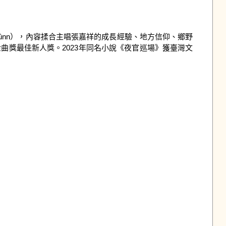
ûn-Tiûnn），內容揉合主唱張嘉祥的成長經驗、地方信仰、鄉野
曲獎最佳新人獎。2023年同名小說《夜官巡場》獲臺灣文