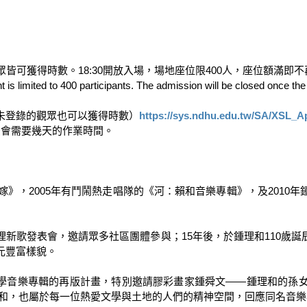
可獲得時數。18:30開放入場，場地座位限400人，座位額滿即不再開
s limited to 400 participants. The admission will be closed once the sp
未登錄的觀眾也可以獲得時數）
https://sys.ndhu.edu.tw/SA/XSL
嫁》，2005年有鬥鬧熱走唱隊的《河：賴和音樂專輯》，及201
理新歌發表會，邀請眾多社區團體參與；15年後，於鍾理和110歲
豐富樣貌。

》文學音樂專輯的再版計畫，特別邀請膠彩畫家鍾舜文——鍾理和的孫
和，也屬於每一位熱愛文學與土地的人們的精神空間，回應同名音樂