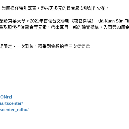
âng」樂團擔任特別嘉賓，帶來更多元的聲音層次與創作火花。 

大多畢業於東華大學。2021年首張台文專輯《夜官巡場》（Iā-Kuan S
及現代搖滾電音等元素，帶來耳目一新的聽覺衝擊，入圍第33屆金
定、一次到位，精采到會想拍手三次👏👏👏

MONrzI
artscenter/
tscenter_ndhu/