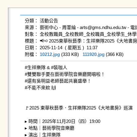
分類： 活動公告

來源： 藝術中心 - 周葦綸 - arts@gms.ndhu.edu.tw - 電話
對象： 全校教職員_全校教師_全校職員_全校學生_休學
標題： 📢⪦ 2025東華秋藝季：生祥樂隊2025《大地書房
日期： 2025-11-14  ( 星期五 )  11:37

附檔： 
10212.jpg
 (333 KB)   
111920.jpg
 (366 KB)   
#生祥樂隊 & #裝咖人

#雙雙聯手要在藝術學院音樂廳開唱啦！

#還有吳明益老師藝起共襄盛舉！

#不能不來欸 🙌

🚩2025 東華秋藝季．生祥樂隊2025《大地書房》巡演

▸ 時間｜2025年11月20日（四）19:00

▸ 地點｜藝術學院音樂廳

▸ 演出｜生祥樂隊
