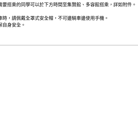
需要搭乘的同學可以於下方時間至集賢館、多容館搭乘，詳如附件。

時，請佩戴全罩式安全帽，不可邊騎車邊使用手機。 

全。      
