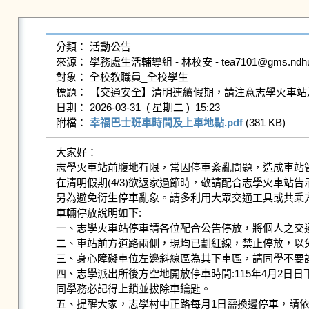
分類： 活動公告

來源： 學務處生活輔導組 - 林校安 - tea7101@gms.ndhu.ed
對象： 全校教職員_全校學生

標題： 【交通安全】清明連續假期，請注意志學火車站
日期： 2026-03-31  ( 星期二 )  15:23

附檔： 
幸福巴士班車時間及上車地點.pdf
 (381 KB)   
大家好：

志學火車站前腹地有限，常因停車紊亂問題，造成車站管
在清明假期(4/3)欲返家過節時，敬請配合志學火車站告
另為避免衍生停車亂象。請多利用大眾交通工具或共乘方
車輛停放說明如下:

一、志學火車站停車請各位配合公告停放，將個人之交通
二、車站前方道路兩側，現均已劃紅線，禁止停放，以免
三、身心障礙車位左邊斜線區為其下車區，請同學不要誤
四、志學派出所後方空地開放停車時間:115年4月2日
同學務必記得上鎖並拔除車鑰匙。

五、提醒大家，志學村中正路每月1日需換邊停車，請依