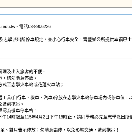
u.tw - 電話03-8906226

及志學派出所停車規定，並小心行車安全，壽豐鄉公所提供幸福巴士
理及出入旅客的不便。

示，切勿隨意停放。

式至志學火車站或花蓮火車站；

工具(自行車、機車、汽車)停放在志學火車站停車場內或停車位，以
遭到拖吊。

認為機車停車格。

日下午14時起至115年4月2日下午18時止，請同學務必先至志學派
單、雙月告示停放；勿隨意臨停，以免影響交通，遭到拖吊！
