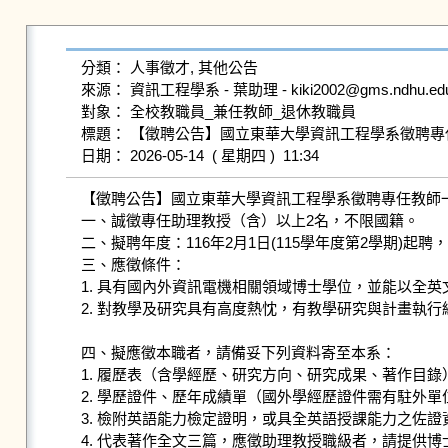
分類： 人事徵才, 其他公告

來源： 資訊工程學系 - 葉助理 - kiki2002@gms.ndhu.edu.t
對象： 全校教職員_兼任教師_退休教職員

標題： 【徵聘公告】國立東華大學資訊工程學系徵聘專
【徵聘公告】國立東華大學資訊工程學系徵聘專任教師一
一、誠徵專任助理教授（含）以上2名，不限國籍。

二、擬聘年度：116年2月1日(115學年度第2學期)起
三、應徵條件：

1. 具有國內外資訊電機相關領域博士學位，並能以全英
2. 對教學及研究具有高度熱忱，有教學研究與計畫執行
四、擬應徵本職者，請備妥下列資料寄至本系：

1. 履歷表（含學經歷、研究方向、研究成果、著作目錄）
2. 學歷證件、歷年成績單（國外學經歷證件需有駐外單
3. 檢附英語能力檢定證明，或具全英語授課能力之佐
4. 代表著作全文三篇，應徵助理教授職級者，請提供博