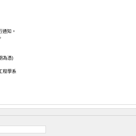
通知。



為憑)

工程學系
