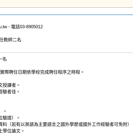
w - 電話03-8905012

任教師二名

名

聘，實際聘任日期依學校完成聘任程序之時程。

文授課者。

經驗者佳。

。

位驗證）。

證資料（若有以英語為主要語言之國外學歷或國外工作經驗者可免附）。
士學位論文。
