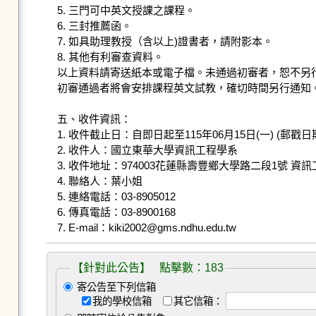
5. 三門可中英文授課之課程。

6. 三封推薦函。

7. 如具助理教授（含以上)證書者，請附影本。

8. 其他有利審查資料。

以上資料請寄送紙本或電子檔。未通過初審者，恕不另行
初審通過者將會安排課程英文試教，確切時間另行通知。
五、收件資訊：

1. 收件截止日：自即日起至115年06月15日(一) (郵戳日期
2. 收件人：國立東華大學資訊工程學系

3. 收件地址：974003花蓮縣壽豐鄉大學路二段1號 資訊
4. 聯絡人：葉小姐

5. 連絡電話：03-8905012

6. 傳真電話：03-8900168

7. E-mail：kiki2002@gms.ndhu.edu.tw
【針對此公告】 點擊數：183
寄公告至下列信箱
我的學校信箱
其它信箱：