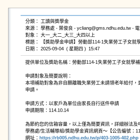
分類： 工讀與獎學金

來源： 學務處 - 葉俊良 - ycliang@gms.ndhu.edu.tw - 電話
對象： 大一_大二_大三_大四以上

標題： 【獎助學金申請】勞動部114-1失業勞工子女就學
提供單位及獎助名稱：勞動部114-1失業勞工子女就學補
申請對象及簡要說明：

本項補助對象為非自願離職失業勞工未請領老年給付，
申請。

申請方式：以家戶為單位由家長自行送件申請

申請期限：114.10.14

為節約您的信箱容量，以上僅為簡要資訊，詳細辦法及申
學務處/生活輔導組/獎助學金資訊網頁～【公告編號：1141
網址：
https://rb005.ndhu.edu.tw/p/403-1005-402.php