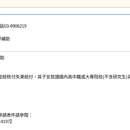
03-8906219

補助

助

並經核付失業給付，其子女就讀國內高中職或大專院校(不含研究生)
請表件請參閱：

97】
