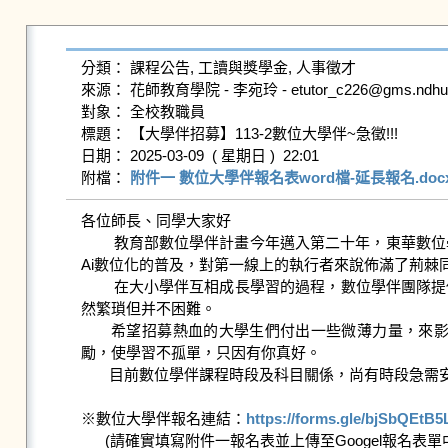
分類： 課程公告, 工讀與獎學金, 人事徵才

來源： 花師教育學院 - 李宛玲 - etutor_c226@gms.ndhu.ed
對象： 全校教職員

標題： 【大學伴招募】113-2數位大學伴~急徵!!!

日期： 2025-03-09  ( 星期日 )  22:01

附檔： 
附件一 數位大學伴報名表word檔-延長報名.doc
各位師長、同學大家好

        教育部數位學伴計畫今年邁入第二十年，東華數位學伴已經執行18年。在時代不斷變遷，少子化的世代，教育資源對於偏鄉的學童依然重要。教育政策的改變，成效化的規定，
Ai數位化的普及，對第一線上的執行者來說佈滿了荊棘同
        在大小學伴互相成長學習的過程，數位學伴團隊提供實體備課教材，線上資源，以及歷屆優良大學伴們自製的教材範本，依照規定格式，比照範本自製教材和撰寫教學日誌，雖
然繁瑣但并不困難。

       希望招募熱血的大學生們付出一些微薄力量，來影響偏鄉學童使其改變。大學伴可以是陪伴；可以是未來目標；更可以是知心朋友。數位學伴計畫鼓勵大家一起成長，共同勉
勵，使學習不孤單，只因有你真好。

       目前數位學伴課程時段及科目關係，尚有時段急需安排大學伴協助教授小學伴課程，歡迎有意願、可配合授課的同學們，請聯繫學伴中心助理，謝謝!

※數位大學伴報名連結：
https://forms.gle/bjSbQEtB
      (請確實填寫附件一報名表並上傳至Googel報名表單中)
