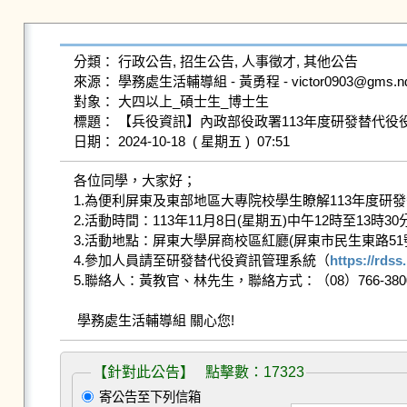
分類： 行政公告, 招生公告, 人事徵才, 其他公告

來源： 學務處生活輔導組 - 黃勇程 - victor0903@gms.ndhu.
對象： 大四以上_碩士生_博士生

標題： 【兵役資訊】內政部役政署113年度研發替代役
各位同學，大家好； 

1.為便利屏東及東部地區大專院校學生瞭解113年度
2.活動時間：113年11月8日(星期五)中午12時至13時30分
3.活動地點：屏東大學屏商校區紅廳(屏東市民生東路51號)
4.參加人員請至研發替代役資訊管理系統（
https://rdss
5.聯絡人：黃教官、林先生，聯絡方式：（08）766-3800分機1210
【針對此公告】 點擊數：17323
寄公告至下列信箱