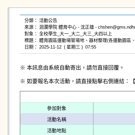
分類： 活動公告

來源： 洄瀾學院 體育中心 - 沈正雄 - chshen@gms.ndhu.ed
對象： 全校學生_大一_大二_大三_大四以上

標題： 體育園區運動場管場地、器材整理(各運動園區、場
※ 本訊息由系統自動寄出，請勿直接回覆。
※ 如要報名本次活動，請直接點擊右側連結：
參加對象
活動名稱
活動地點