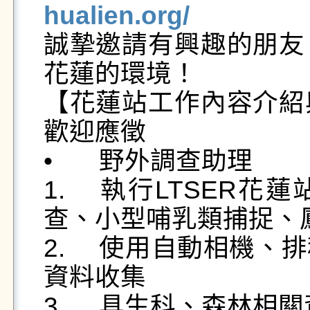
hualien.org/

誠摯邀請有興趣的朋
花蓮的環境！

【花蓮站工作內容介紹
歡迎應徵

•	野外調查助理

1.	執行LTSER花蓮站監測計畫，內容包括植物調
查、小型哺乳類捕捉、
2.	使用自動相機、排程錄音機、溫濕度記錄器進行
資料收集

3.	具生科、森林相關背景佳
