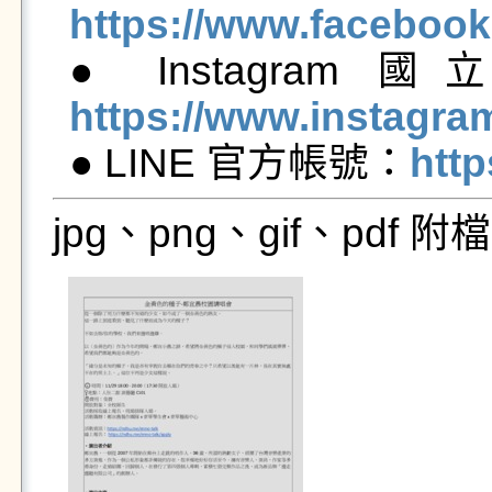
https://www.faceboo

● Instagr
https://www.instagr

● LINE 官方帳號：
http
jpg、png、gif、pdf