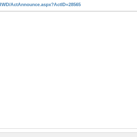
lyRWD/ActAnnounce.aspx?ActID=28565