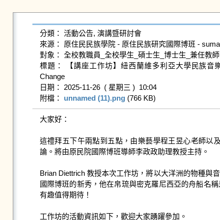
分類： 活動公告, 演講暨研討會

來源： 原住民民族學院 - 原住民族研究國際博班 - sumay@gms
對象： 全校教職員_全校學生_碩士生_博士生_兼任教師

標題： 【講座工作坊】紐西蘭維多利亞大學民族音樂學者 Brian Diettrich
Change

日期： 2025-11-26  ( 星期三 )  10:04

附檔： 
unnamed (11).png
 (766 KB)   
大家好：

這禮拜五下午兩點到五點，由樂藝學程王昱心老師以及北藝大
論。將由原民院國際博班導師李政政助理教授主持。

Brian Diettrich 教授本次工作坊，將以大
國際博班的新秀，他在帛琉與密克羅尼西亞的舟船名稱是 
有趣值得期待！

工作坊的活動資訊如下，歡迎大家踴躍參加。
