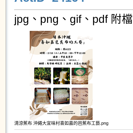
jpg、png、gif、pdf
清涼蕉布 沖繩大宜味村喜如嘉的芭蕉布工藝.png