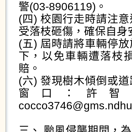
警(03-8906119)。

(四) 校園行走時請注
受落枝砸傷，確保自身安
(五) 屆時請將車輛停
下，以免車輛遭落枝
賠。

(六) 發現樹木傾倒或
窗口：許智翔助
cocco3746@gms.ndhu.
三、 颱風侵襲期間，