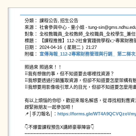
分類： 課程公告, 招生公告

來源： 社會參與中心 - 童小姐 - tung-sin@gms.ndhu.edu.
對象： 全校教職員_全校教師_全校職員_全校學生_兼任
標題： 【課程推推】112-2社會實踐微學程👉專案財務
日期： 2024-04-16  ( 星期二 )  21:27

附檔： 
宣傳海報_112-2專案財務管理與行銷_  第二梯次.
照過來 照過來！！

⠿我有想做的事，但不知道要去哪裡找資源？

⠿我想要透過行銷獲取資源，但卻不知道要怎麼架構有魅
⠿我想要用影像吸引眾人的目光，但卻不知道要怎麼用畫
有以上煩惱的你🤯，歡迎來報名解惑，從尋找相對應
趕緊揪朋友一起參加吧！

📌│手刀報名│：
https://forms.gle/WT4A9QCVQzoVm
👇不爆雷課程預告X講師豪華陣容👇

┅┅┅┅┅┅┅┅┅┅┅┅┅┅┅┅┅┅┅
