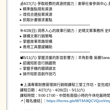
💰4/27(六) 爭取經費的資源挖掘力｜東華社會參與中心 
▸ 精準盤點現有資源

▹ 尋找合適投案資源

▸ 抓取計畫徵求重點

┅┅┅┅┅┅┅┅┅┅┅┅┅┅┅┅┅┅┅

🎯4/28(日) 洞悉人心的故事行銷力｜史晴文案事務所 史晴
▸ 建構文案行銷策略

▹ 掌握故事思路架構

▸ 善用工具靈感輔助

┅┅┅┅┅┅┅┅┅┅┅┅┅┅┅┅┅┅┅

📽️5/11(六) 掌握流量的影音影響力｜羊角影像 吳姍Sana

▸ 認識短影音行銷趨勢

▹ 掌握手機的鏡頭語言

▸ 操作短影音創作技巧

★上滿專案財務管理與行銷微課程三堂工作坊，並完成指
課程日期：4/27(六)、4/28(日)、5/11(六)

課程時間：9:00-17:00，中間有兩個小時的午休吃飯時間
📌│報名連結│：
https://forms.gle/WT4A9QCVQzoVm