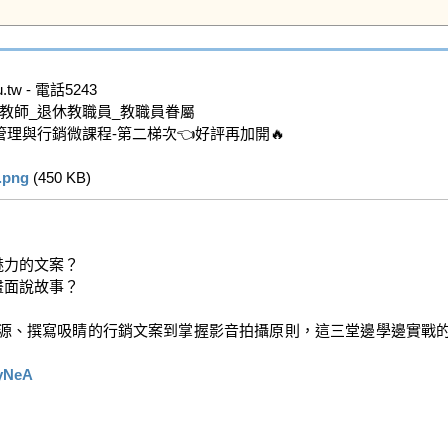
tw - 電話5243

教師_退休教職員_教職員眷屬

管理與行銷微課程-第二梯次👈好評再加開🔥

png
 (450 KB)   
力的文案？

面說故事？

資源、撰寫吸睛的行銷文案到掌握影音拍攝原則，這三堂邊學邊實戰
yNeA