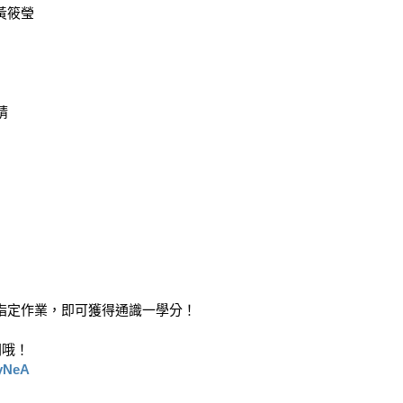
黃筱瑩



定作業，即可獲得通識一學分！

哦！

yNeA