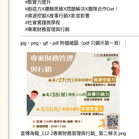
#軟實力提升

#創造力X邏輯思維X問題解決X團隊合作Get！

#資源挖掘X故事行銷X影音影響

#社會實踐微學程

#專案財務管理與行銷
jpg、png、gif、pdf 附檔縮圖（pdf 只顯示第一頁）：
宣傳海報_112-2專案財務管理與行銷_ 第二梯次.png