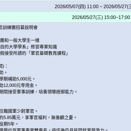
2026/05/07(四) 11:00 ~ 2026/05/27(
2026/05/27(三) 15:00~17:00
官訓練團招募說明會

團和一般大學生一樣

自的大學學系」修習專業知識

假接受所謂的「軍官基礎教育課程」

)：

助。

期補助5,000元。

12,000元零用金。

校期間接受軍事訓練，培養領導統御能力。

任職國軍少尉軍官。

約5.85萬元，享軍官福利，無後顧之憂。

役期5年。

大學學位與軍事專業雙專長，退伍後仍具民間就業競爭力。
