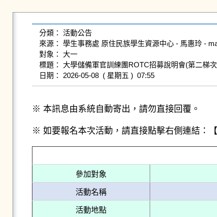
分類： 活動公告

來源： 學生事務處 原住民族學生資源中心 - 馬惠玲 - maisuz@g
對象： 大一

標題： 大學儲備軍官訓練團ROTC招募說明會(第二梯次)
※ 本訊息由系統自動寄出，請勿直接回覆。
※ 如要報名本次活動，請直接點擊右側連結：
參加對象
活動名稱
活動地點