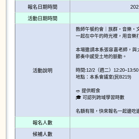
報名日期時間
202
活動日期時間
教師午餐約會｜族群・音樂・文
一起在中午的時光裡，用音樂打
本場邀請本系張容嘉老師，與
節奏中感受土地的脈動。

時間:12/2（週二）12:20–13:50

活動說明
地點：本系會議室(民B219)

🥗 提供輕食

🎓 可認列跨域學習時數

名額有限，快來報名一起邊吃邊
報名人數
候補人數