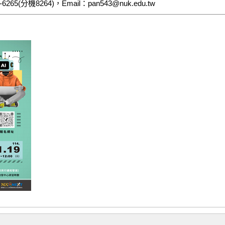
(分機8264)，Email：pan543@nuk.edu.tw