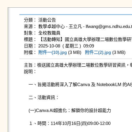
分類： 活動公告

來源： 教學卓越中心 - 王立凡 - lfwang@gms.ndhu.edu.tw
對象： 全校教職員

標題： 【活動轉知】國立高雄大學辦理二場數位教學研習
日期： 2025-10-08  ( 星期三 )  09:09

附檔： 
附件一(10).jpg
 (3 MB)   
附件二(2).jpg
 (3 MB)   
主旨：​檢送國立高雄大學辦理二場數位教學研習資訊，
說明：​　

    一、旨揭活動將深入了解Canva 及 NotebookLM 的AI進階功能，運用到課程規劃與資料管理中，提升教學設計及文件彙整效率，啟發數位教學設計上的可能性。

    二、活動資訊：

    (一)Canva AI超進化：解鎖你的設計超能力

    １、時間：114年10月16日(四)09:00-12:00
