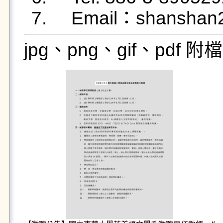
jpg、png、gif、pdf