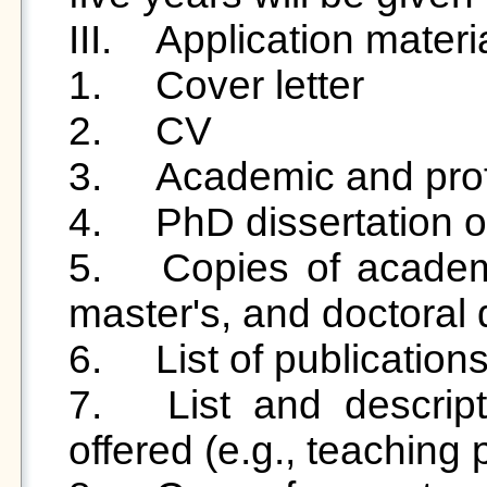
III.	Application materials:

1.	Cover letter

2.	CV

3.	Academic and professional credentials

4.	PhD dissertation or PhD thesis

5.	Copies of academic transcripts for bachelor's, 
master's, and doctoral 
6.	List of publications from the past five years

7.	List and description of courses that can be 
offered (e.g., teaching p