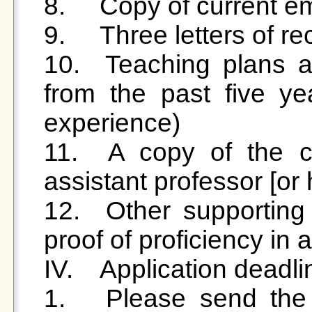
8.	Copy of current employment certificate

9.	Three letters of recommendation

10.	Teaching plans and teaching evaluation data 
from the past five yea
experience)

11.	A copy of the certificate (for those with an 
assistant professor [or h
12.	Other supporting documents for review (e.g., 
proof of proficiency in 
IV.	Application deadline and general information

1.	Please send the documents in hard copy. If 