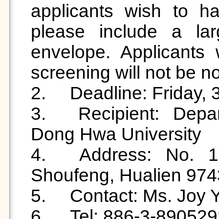
applicants wish to hav
please include a lar
envelope. Applicants 
screening will not be not
2.	Deadline: Friday, 31 October 2024

3.	Recipient: Department of English, National 
Dong Hwa University

4.	Address: No. 1, Sec. 2, Da Hsueh Rd., 
Shoufeng, Hualien 974
5.	Contact: Ms. Joy Yen

6.	Tel: 886-3-8905292
