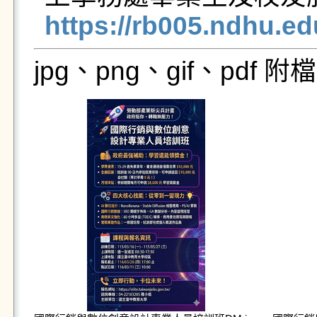
https://rb005.ndhu.e
jpg、png、gif、pdf