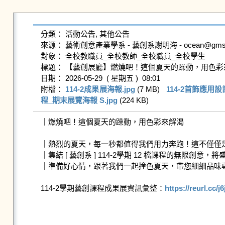
分類： 活動公告, 其他公告

來源： 藝術創意產業學系 - 藝創系謝明海 - ocean@gms.ndhu
對象： 全校教職員_全校教師_全校職員_全校學生

標題： 【藝創展廳】燃燒吧！這個夏天的躁動，用色彩來
日期： 2026-05-29  ( 星期五 )  08:01

附檔： 
114-2成果展海報.jpg
 (7 MB)   
114-2首飾應用設
程_期末展覽海報 S.jpg
 (224 KB)   
｜燃燒吧！這個夏天的躁動，用色彩來解渴

｜熱烈的夏天，每一秒都值得我們用力奔跑！這不僅僅是
｜集結 [ 藝創系 ] 114-2學期 12 檔課程的無限
｜準備好心情，跟著我們一起撞色夏天，帶您細細品味
114-2學期藝創課程成果展資訊彙整：
https://reurl.cc/j