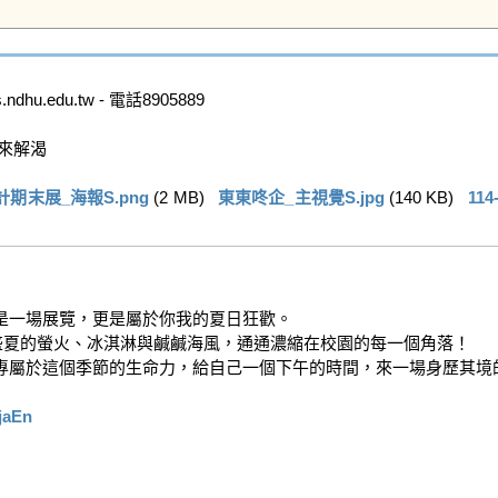
.edu.tw - 電話8905889

解渴

計期末展_海報S.png
 (2 MB)   
東東咚企_主視覺S.jpg
 (140 KB)   
11
一場展覽，更是屬於你我的夏日狂歡。

創意，將盛夏的螢火、冰淇淋與鹹鹹海風，通通濃縮在校園的每一個角落！

專屬於這個季節的生命力，給自己一個下午的時間，來一場身歷其境的
6jaEn