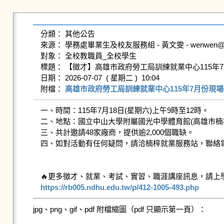
分類： 其他公告

來源： 學務處畢業生及校友服務組 - 黃文雯 - wenwen@gms.n
對象： 全校教職員_全校學生

標題： 【徵才】高雄市政府勞工局訓練就業中心115年7
日期： 2026-07-07  ( 星期二 )  10:04

附檔： 
高雄市政府勞工局訓練就業中心115年7月份現場徵
一、時間：115年7月18日(星期六)上午9時至12時。

二、地點：國立中山大學附屬國光中學體育館(高雄市楠梓區
三、共計邀請48家廠商，提供逾2,000個職缺。

四、如對活動有任何疑問，請洽楠梓就業服務站，聯絡電話：(0
https://rb005.ndhu.edu.tw/p/412-1005-493.php
jpg、png、gif、pdf 附檔縮圖（pdf 只顯示第一頁）：