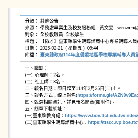
分類： 其他公告

來源： 學務處畢業生及校友服務組 - 黃文雯 - wenwen@gms.n
對象： 全校教職員_全校學生

標題： 【徵才】臺東縣學生輔導諮商中心專業輔導人員(心理
日期： 2025-02-21  ( 星期五 )  09:44

附檔： 
臺東縣政府114年度偏遠地區學校專業輔導人員第1
一、職缺：

(一)	心理師：2名。

(二)	社工師：3名。

二、報名日期：即日起至114年2月25日(二)止。

三、報名方式：線上報名(
https://forms.gle/AZN9v9E
四、甄選相關資訊，詳見報名簡章(如附件)。

五、簡章下載網址：

(一)臺東縣教育處：
https://www.boe.ttct.edu.tw/inde
(二)臺東縣學生輔導諮商中心：
https://ttscc.wp.boe.ttc