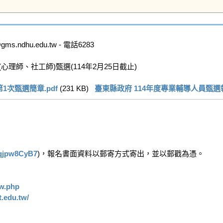
dhu.edu.tw - 電話6283

師、社工師)甄選(114年2月25日截止)

次甄選簡章.pdf
 (231 KB)   
臺東縣政府 114年度專業輔導人員甄選報
aqjpw8CyB7
)，報名書面資料以郵寄方式寄出，並以郵戳為憑。

xw.php
t.edu.tw/