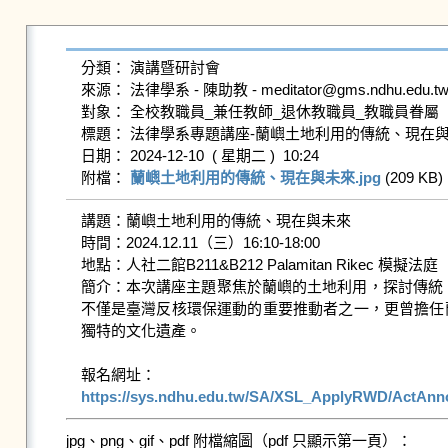
分類： 演講暨研討會

來源： 法律學系 - 陳助教 - meditator@gms.ndhu.edu.tw 
對象： 全校教職員_兼任教師_退休教職員_教職員眷屬

標題： 法律學系專題講座-蘭嶼土地利用的傳統、現在與
日期： 2024-12-10  ( 星期二 )  10:24

附檔： 
蘭嶼土地利用的傳統、現在與未來.jpg
 (209 KB) 
講題：蘭嶼土地利用的傳統、現在與未來

時間：2024.12.11（三）16:10-18:00

地點：人社二館B211&B212 Palamitan Rikec 模擬法庭

簡介：本次講座主題聚焦於蘭嶼的土地利用，探討傳統、現代
不僅是臺灣反核環保運動的重要推動者之一，更曾擔任
獨特的文化遺產。

https://sys.ndhu.edu.tw/SA/XSL_ApplyRWD/ActAnn
jpg、png、gif、pdf 附檔縮圖（pdf 只顯示第一頁）：