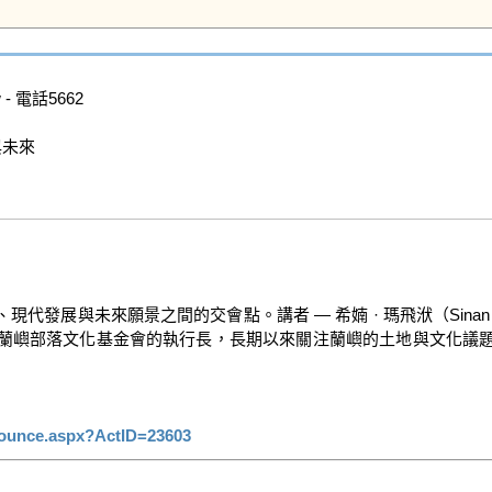
- 電話5662

未來

  
發展與未來願景之間的交會點。講者 — 希婻 · 瑪飛洑（Sinan
蘭嶼部落文化基金會的執行長，長期以來關注蘭嶼的土地與文化議
ounce.aspx?ActID=23603