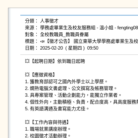
分類： 人事徵才

來源： 學務處畢業生及校友服務組 - 溫小姐 - fengting0804@g
對象： 全校教職員_教職員眷屬

標題： 📣【徵才公告】 國立東華大學學務處畢業生及
💥【起聘日期】依到職日起聘

💥【應徵資格】

1. 獲教育部認可之國內外學士以上學歷。

2. 嫻熟電腦文書處理、公文撰寫及帳務管理。

3. 具專案管理、活動企劃能力，能獨立作業者。

4. 個性外向，主動積極、負責，配合度高，具高度服務熱
5. 有英語溝通及書寫能力尤佳。

💥【工作內容與待遇】

1. 職場就業講座辦理。

2. 校園徵才活動辦理。
