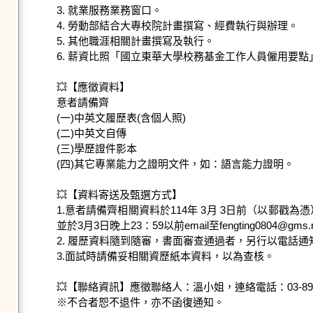
3. 就業服務業務窗口。

4. 勞動部結合大專校院計畫撰寫、經費執行與辦理。

5. 其他職涯相關計畫撰寫及執行。

6. 薪資比照「國立東華大學校務基金工作人員僱用要點
💥【應徵資料】

意者請備齊

(一)中英文履歷表(含個人照)

(二)中英文自傳

(三)學歷證件影本

(四)其它專業能力之證明文件，如：語言能力證明。

💥【資料寄送及甄選方式】

1.意者請備齊相關資料於114年 3月 3日前（以郵
並於3月3日晚上23：59以前email至fengting0804
2. 履歷資料隨到隨審，書面審查通過者，另行以電話
3.面試時請備妥相關資歷紙本資料，以為查核。

💥【聯絡資訊】應徵聯絡人：溫小姐，連絡電話：03-890-