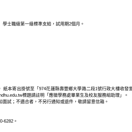
」學士職級第一級標準支給，試用期2個月。

戳為憑）紙本寄出掛號至「974花蓮縣壽豐鄉大學路二段1號行政大樓
@gms.ndhu.edu.tw標題請註明「應徵學務處畢業生及校友服務組助理」。

通知面試；不適合者，不另行通知或退件，敬請留意信箱。

6282。
