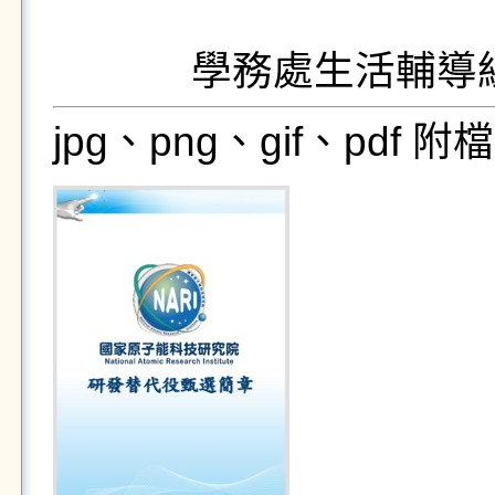
jpg、png、gif、pdf