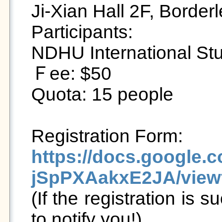
Ji-Xian Hall 2F, Border
Participants:

NDHU International Stu
Ｆee: $50

Quota: 15 people

https://docs.googl
jSpPXAakxE2JA/view

(If the registration is s