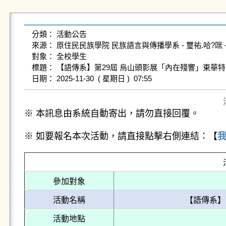
分類： 活動公告

來源： 原住民民族學院 民族語言與傳播學系 - 璽祐.哈?咪 - siyu@g
對象： 全校學生

標題： 【語傳系】第29屆 烏山頭影展「內在殘響」東華特
※ 本訊息由系統自動寄出，請勿直接回覆。
※ 如要報名本次活動，請直接點擊右側連結：【
參加對象
活動名稱
【語傳系】
活動地點