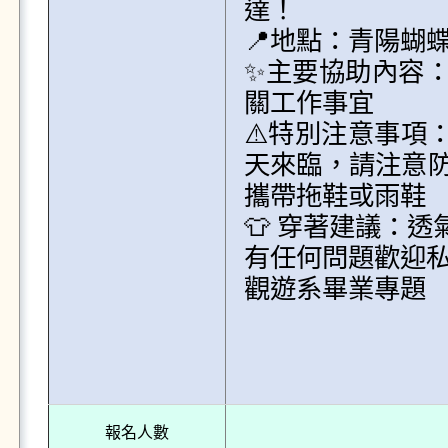
達！

📍地點：青陽蝴蝶
✨主要協助內容
關工作事宜

⚠️特別注意事項
天來臨，請注意防
攜帶拖鞋或雨鞋

👕 穿著建議：
有任何問題歡迎私訊青
觀遊系畢業專題 「
報名人數