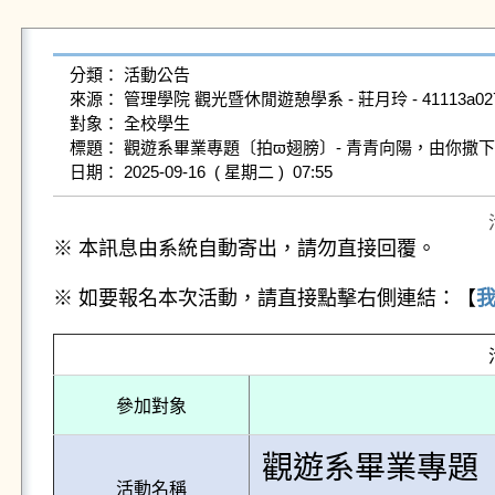
分類： 活動公告

來源： 管理學院 觀光暨休閒遊憩學系 - 莊月玲 - 41113a027@gms
對象： 全校學生

標題： 觀遊系畢業專題〔拍ϖ翅膀〕- 青青向陽，由你撒下
※ 本訊息由系統自動寄出，請勿直接回覆。
※ 如要報名本次活動，請直接點擊右側連結：【
參加對象
觀遊系畢業專題〔
活動名稱