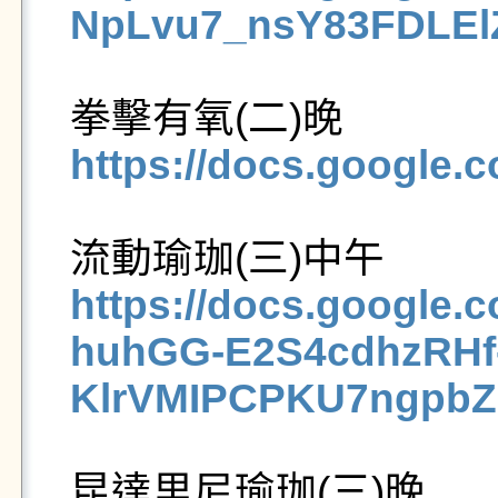
NpLvu7_nsY83FDLEl
https://docs.googl
https://docs.google.
huhGG-E2S4cdhzRHf
KlrVMIPCPKU7ngpbZ