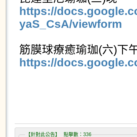
https://docs.googl
yaS_CsA/viewform
https://docs.googl
【針對此公告】 點擊數：336