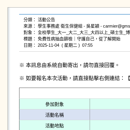
分類： 活動公告

來源： 學生事務處 衛生保健組 - 吳星穎 - carmier@gms.ndhu
對象： 全校學生_大一_大二_大三_大四以上_碩士生_博
標題： 免費性病抽血篩檢｜守護自己，從了解開始

※ 本訊息由系統自動寄出，請勿直接回覆。
※ 如要報名本次活動，請直接點擊右側連結：
參加對象
活動名稱
活動地點