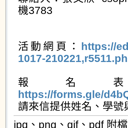
機3783

活動網頁：
https://e
1017-210221,r5511.p
報名
https://forms.gle/d4
jpg、png、gif、pdf