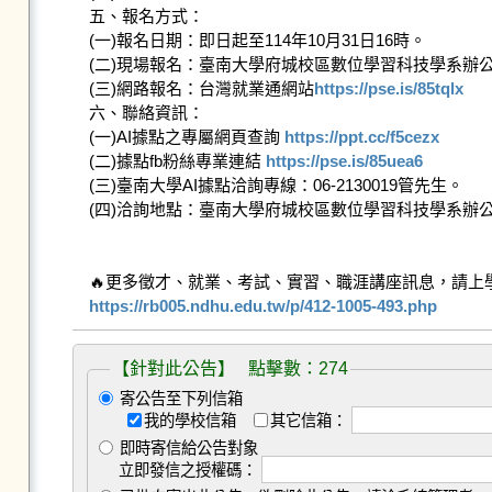
五、報名方式：

(一)報名日期：即日起至114年10月31日16時。

(二)現場報名：臺南大學府城校區數位學習科技學系辦公室
(三)網路報名：台灣就業通網站
https://pse.is/85tqlx
六、聯絡資訊：

(一)AI據點之專屬網頁查詢 
https://ppt.cc/f5cezx
(二)據點fb粉絲專業連結 
https://pse.is/85uea6
(三)臺南大學AI據點洽詢專線：06-2130019管先生。

(四)洽詢地點：臺南大學府城校區數位學習科技學系辦公室
https://rb005.ndhu.edu.tw/p/412-1005-493.php
【針對此公告】 點擊數：274
寄公告至下列信箱
我的學校信箱
其它信箱：
即時寄信給公告對象
立即發信之授權碼：