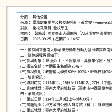
分類： 其他公告

來源： 學務處畢業生及校友服務組 - 黃文雯 - wenwen@gms.n
對象： 全校教職員_全校學生

標題： 【轉知】國立臺南大學開設「AI時尚零售產業智慧應
一、依據國立臺南大學承接勞動部勞動力發展署雲嘉南分署
二、訓練課程資訊如下:

(一)參與對象：15 歲以上、不限學歷、具就業保險、勞
(二)招生名額：本期招生名額為25名。

(三)課程費用：政府補助學費80%~100%，輕鬆自付0%~2
三、培訓資訊：

(一)培訓時間：114年11月15日至114年12月27日（每
(二)訓練地點：臺南大學府城校區（臺南市中西區樹林街二
四、筆試資訊：

(一)筆試日期：114年11月8日上午9時30分。

(二)試題範圍：地方政府公務人員考試（科目：計算機概
(三)筆試地點：臺南大學府城校區。
