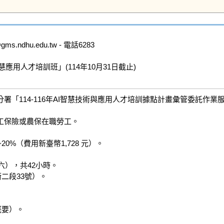
dhu.edu.tw - 電話6283

用人才培訓班」(114年10月31日截止)

「114-116年AI智慧技術與應用人才培訓據點計畫彙管委託作業服
工保險或農保在職勞工。

0%（費用新臺幣1,728 元）。

週六），共42小時。

段33號）。

要）。
