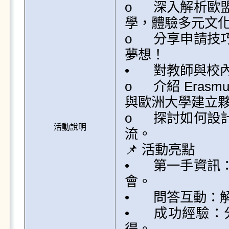
o	深入解析歐盟雙聯碩士獎學金，資助你攻讀歐洲頂尖大
學，體驗多元文化
o	分享申請技巧與成功案例，幫助你更有信心地實現留學
夢想！

•	對教師與校內同仁：

o	介紹 Erasmus+ 計畫中的國際教育合作項目，助力學校
與歐洲大學建立夥
o	探討如何設計符合資格的提案，推動國際學術與研究交
活動說明
流。

📌 活動亮點

•	第一手資訊：全面了解 Erasmus+ 計畫的申請流程與機
會。

•	問答互動：解答學生與老師在申請過程中的所有疑問。

•	成功經驗：分享曾經參與該計畫師生的實際案例與心