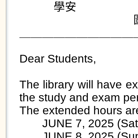
　　　學安

　　　　　　　　　　圖
＿＿＿＿＿＿＿＿＿＿
Dear Students,

The library will have e
the study and exam per
The extended hours are 
　　JUNE 7, 2025 (Sat)-
　　JUNE 8, 2025 (Sun)