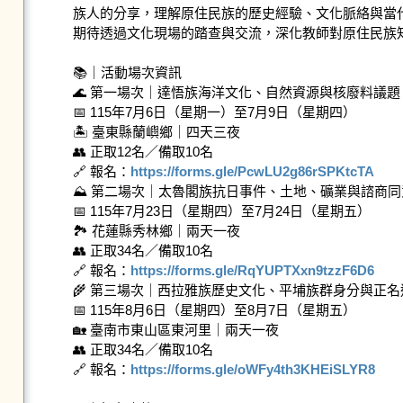
族人的分享，理解原住民族的歷史經驗、文化脈絡與當代
期待透過文化現場的踏查與交流，深化教師對原住民族
📚｜活動場次資訊

🌊 第一場次｜達悟族海洋文化、自然資源與核廢料議題

📅 115年7月6日（星期一）至7月9日（星期四）

🏝 臺東縣蘭嶼鄉｜四天三夜

👥 正取12名／備取10名

🔗 報名：
https://forms.gle/PcwLU2g86rSPKtcTA
⛰ 第二場次｜太魯閣族抗日事件、土地、礦業與諮商同意
📅 115年7月23日（星期四）至7月24日（星期五）

🏞 花蓮縣秀林鄉｜兩天一夜

👥 正取34名／備取10名

🔗 報名：
https://forms.gle/RqYUPTXxn9tzzF6D6
🌾 第三場次｜西拉雅族歷史文化、平埔族群身分與正名運
📅 115年8月6日（星期四）至8月7日（星期五）

🏡 臺南市東山區東河里｜兩天一夜

👥 正取34名／備取10名

🔗 報名：
https://forms.gle/oWFy4th3KHEiSLYR8