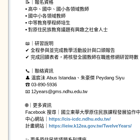
📝｜報名資格

▪ 高中、國中、國小各領域教師

▪ 國中小各領域教師

▪ 中等教育學程師培生

▪ 對原住民族教育議題有興趣之社會人士

📖｜研習說明

✔ 全程參與並完成教學活動設計與口頭報告

✔ 完成回饋表者，將核發全國教師在職進修網研習時數

📞｜聯絡資訊

👤 温宸沬 Abus Istandaa、朱豪傑 Peydang Siyu

☎ 03-890-5936

📧 12years@gms.ndhu.edu.tw

🌐｜更多資訊

Facebook 搜尋｜國立東華大學原住民族課程發展協作中
中心網站｜
https://cis-icdc.ndhu.edu.tw/
計畫網站｜
https://ieiw.k12ea.gov.tw/TwelveYears/
✨ 更多原住民族議題系列講座
