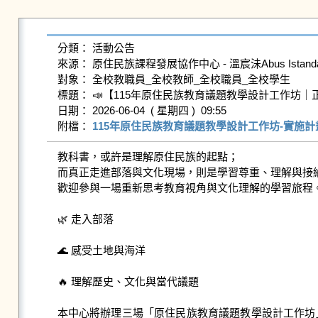
分類： 活動公告

來源： 原住民族課程發展協作中心 - 溫宸沬Abus Istandaa - ab
對象： 全校教職員_全校教師_全校職員_全校學生

標題： 📣【115年原住民族教育議題教學設計工作坊｜
日期： 2026-06-04  ( 星期四 )  09:55

附檔： 
115年原住民族教育議題教學設計工作坊-實施計畫(
教科書，或許是理解原住民族的起點；

而真正走進部落與文化現場，則是學習尊重、理解與接納
歡迎參與一場重新思考教育視角與文化理解的學習旅程。
🌿 走入部落

🌊 感受土地與海洋

🔥 理解歷史、文化與當代議題

本中心將辦理三場「原住民族教育議題教學設計工作坊