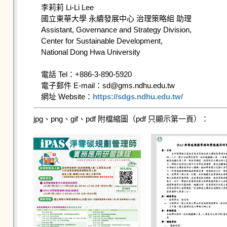
李莉莉 Li-Li Lee

國立東華大學 永續發展中心 治理策略組 助理

Assistant, Governance and Strategy Division,

Center for Sustainable Development,

National Dong Hwa University

電話 Tel：+886-3-890-5920

電子郵件 E-mail：sd@gms.ndhu.edu.tw

網址 Website：
https://sdgs.ndhu.edu.tw/
jpg、png、gif、pdf 附檔縮圖（pdf 只顯示第一頁）：