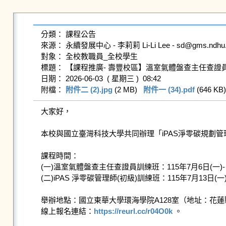
分類： 課程公告

來源： 永續發展中心 - 李莉莉 Li-Li Lee - sd@gms.ndhu.ed
對象： 全校教職員_全校學生

標題： 【課程推廣- 壽豐校區】溫室氣體盤查主任查證員暨 
日期： 2026-06-03  ( 星期三 )  08:42

附檔： 
附件二 (2).jpg
 (2 MB)   
附件一 (34).pdf
 (646 KB) 
大家好，

本校與國立臺灣科技大學共同辦理「iPAS淨零碳規劃
課程時間：

​​(一)​​​溫室氣體盤查主任查證員訓練班：​​​​​​115年7月6日(一)- 
​​(二)​​​iPAS 淨零碳管理師(初級)訓練班：​​​​​​115年7月13日(一)
​​​舉辦地點：國立東華大學環海學院A128室（地址：花
​​​線上報名連結：
https://reurl.cc/r04O0k
 。
