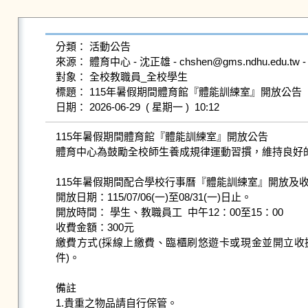
分類： 活動公告

來源： 體育中心 - 沈正雄 - chshen@gms.ndhu.edu.tw -
對象： 全校教職員_全校學生

標題： 115年暑假期間體育館『體能訓練室』開放公告

115年暑假期間體育館『體能訓練室』開放公告

體育中心為鼓勵全校師生養成規律運動習摜，維持良好
115年暑假期間配合學校行事曆『體能訓練室』開放及收
開放日期：115/07/06(一)至08/31(一)日止。

開放時間： 學生、教職員工  中午12：00至15：00

收費金額：300元

繳費方式(採線上繳費、臨櫃刷悠遊卡或現金並開立收據
件)。

備註

1.貴重之物品請自行保管。
