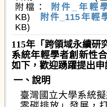
附檔： 
附件_年輕學
KB)   
附件_115年輕
KB)   
115
年「跨領域永續研
系統年輕學者創新性
如下，歡迎
踴躍提出申
一、
說
明
臺灣國立大學系統擬
零碳排放」發展，