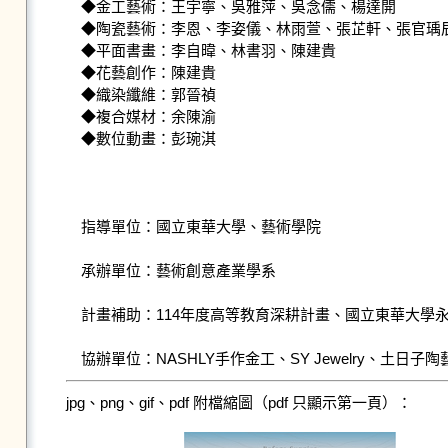
◆金工藝術：王宇寧、吳雅萍、吳念儒、楊達開

◆陶瓷藝術：李恩、李姿儀、林雨萱、張芷軒、張官瑀辰
◆平面書畫：李自暐、林書羽、陳建貴

◆花藝創作：陳建貴

◆織染纖維：郭晉禎

◆複合媒材：余陳渝

◆數位動畫：彭琬淇

指導單位：國立東華大學、藝術學院

承辦單位：藝術創意產業學系

計畫補助：114年度高等教育深耕計畫、國立東華大學永續
協辦單位：NASHLY手作金工、SY Jewelry、土
jpg、png、gif、pdf 附檔縮圖（pdf 只顯示第一頁）：