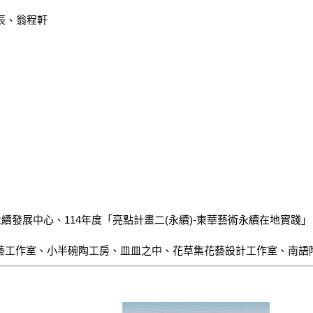
、翁程軒

發展中心、114年度「亮點計畫二(永續)-東華藝術永續在地實踐」

日子陶藝工作室、小半碗陶工房、皿皿之中、花草集花藝設計工作室、南語陶