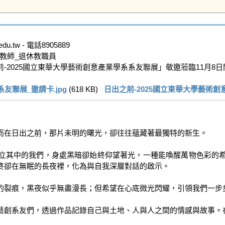
.tw - 電話8905889

教師_退休教職員

日出之前-2025國立東華大學藝術創意產業學系系友聯展」敬邀蒞臨11月8日
友聯展_邀請卡.jpg
 (618 KB)   
日出之前-2025國立東華大學藝術創意
而在日出之前，那片未明的曙光，卻往往蘊藏著最獨特的新生。

立其中的我們，身處黑暗卻始終仰望著光，一種能喚醒萬物色彩的
卻在無眠的長夜裡，化為與自我深層對話的啟示。

的裂痕，黑夜似乎無盡漫長；但希望在心底微光閃耀，引領我們一步步
藝創系友們，透過作品記錄自己與土地、人與人之間的情感與故事。在