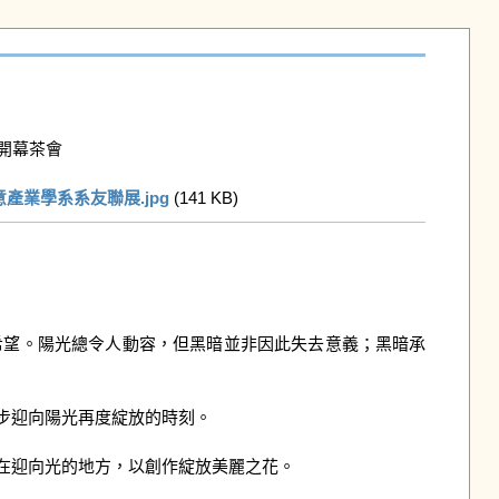
開幕茶會

產業學系系友聯展.jpg
 (141 KB)   
希望。陽光總令人動容，但黑暗並非因此失去意義；黑暗承
迎向陽光再度綻放的時刻。

迎向光的地方，以創作綻放美麗之花。
