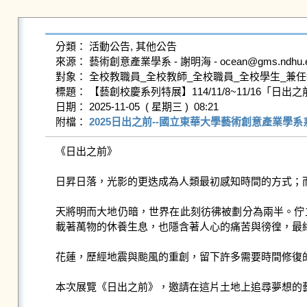
分類： 活動公告, 其他公告

來源： 藝術創意產業學系 - 謝明海 - ocean@gms.ndhu.edu
對象： 全校教職員_全校教師_全校職員_全校學生_兼任
標題： 【藝創校慶系列特展】114/11/8~11/16「
日期： 2025-11-05  ( 星期三 )  08:21

附檔： 
2025日出之前--國立東華大學藝術創意產業學系系
《日出之前》

日昇日落，光影的更迭成為人類最初感知時間的方式；
天將明而大地仍暗，世界在此刻彷彿被劃分為兩半。佇
載著萬物的休養生息，也隱含著人心的痛苦與徬徨，最終
花蓮，歷經地震與颱風的重創，留下許多需要時間修復
本次展覽《日出之前》，邀請在這片土地上追尋夢想的