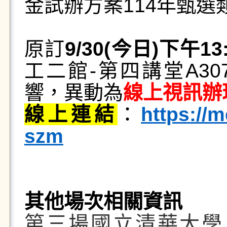
金試辦方案
114
年甄選
原訂
9/30(
今日
)
下午
13
工二館
-
第四講堂
A30
響，異動為
線上視訊辦
線上連結
：
https://
szm
其他場次相關資訊
第三場國立清華大學