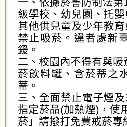
一、依據菸害防制法第1
級學校、幼兒園、托嬰
其他供兒童及少年教育
禁止吸菸。違者處新臺幣
鍰。

二、校園內不得有與吸
菸飲料罐、含菸蒂之
蒂。

三、全面禁止電子煙及
指定菸品(加熱煙)，使
菸」請撥打免費戒菸專線08