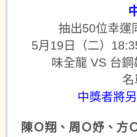

抽出50位幸
5月19日（二）18
味全龍 VS 台
中獎者將另收
陳Ｏ翔、周Ｏ妤、方